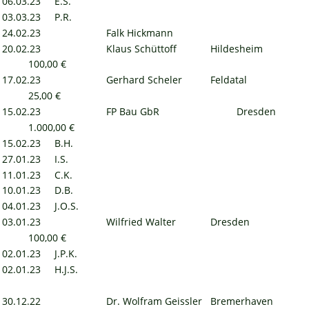
06.03.23
E.S.
03.03.23
P.R.
24.02.23
Falk Hickmann
20.02.23
Klaus Schüttoff
Hildesheim
100,00 €
17.02.23
Gerhard Scheler
Feldatal
25,00 €
15.02.23
FP Bau GbR
Dresden
1.000,00 €
15.02.23
B.H.
27.01.23
I.S.
11.01.23
C.K.
10.01.23
D.B.
04.01.23
J.O.S.
03.01.23
Wilfried Walter
Dresden
100,00 €
02.01.23
J.P.K.
02.01.23
H.J.S.
30.12.22
Dr. Wolfram Geissler
Bremerhaven