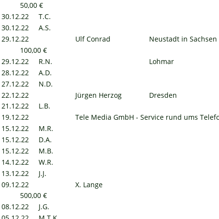
50,00 €
30.12.22
T.C.
30.12.22
A.S.
29.12.22
Ulf Conrad
Neustadt in Sachsen
100,00 €
29.12.22
R.N.
Lohmar
28.12.22
A.D.
27.12.22
N.D.
22.12.22
Jürgen Herzog
Dresden
21.12.22
L.B.
19.12.22
Tele Media GmbH - Service rund ums Telef
15.12.22
M.R.
15.12.22
D.A.
15.12.22
M.B.
14.12.22
W.R.
13.12.22
J.J.
09.12.22
X. Lange
500,00 €
08.12.22
J.G.
05.12.22
M.T.K.