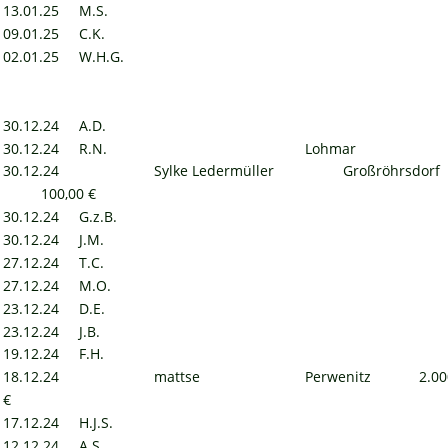
13.01.25
M.S.
09.01.25
C.K.
02.01.25
W.H.G.
30.12.24
A.D.
30.12.24
R.N.
Lohmar
30.12.24
Sylke Ledermüller
Großröhrsdorf
100,00 €
30.12.24
G.z.B.
30.12.24
J.M.
27.12.24
T.C.
27.12.24
M.O.
23.12.24
D.E.
23.12.24
J.B.
19.12.24
F.H.
18.12.24
mattse
Perwenitz
2.00
€
17.12.24
H.J.S.
12.12.24
A.S.