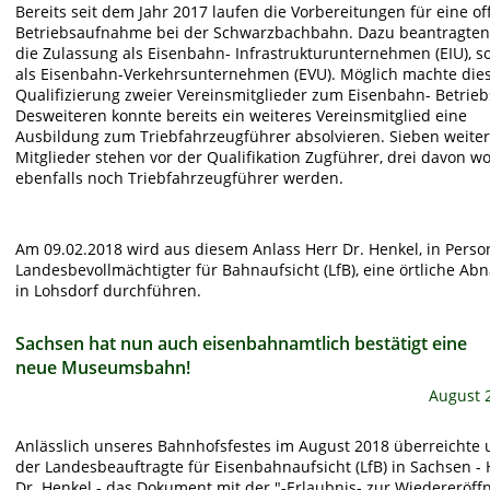
Bereits seit dem Jahr 2017 laufen die Vorbereitungen für eine offi
Betriebsaufnahme bei der Schwarzbachbahn. Dazu beantragten 
die Zulassung als Eisenbahn- Infrastrukturunternehmen (EIU), s
als Eisenbahn-Verkehrsunternehmen (EVU). Möglich machte dies
Qualifizierung zweier Vereinsmitglieder zum Eisenbahn- Betriebs
Desweiteren konnte bereits ein weiteres Vereinsmitglied eine 
Ausbildung zum Triebfahrzeugführer absolvieren. Sieben weiter
Mitglieder stehen vor der Qualifikation Zugführer, drei davon wo
ebenfalls noch Triebfahrzeugführer werden.
Am 09.02.2018 wird aus diesem Anlass Herr Dr. Henkel, in Perso
Landesbevollmächtigter für Bahnaufsicht (LfB), eine örtliche Ab
in Lohsdorf durchführen. 
Sachsen hat nun auch eisenbahnamtlich bestätigt eine 
neue Museumsbahn!
August 
Anlässlich unseres Bahnhofsfestes im August 2018 überreichte 
der Landesbeauftragte für Eisenbahnaufsicht (LfB) in Sachsen - 
Dr. Henkel - das Dokument mit der "-Erlaubnis- zur Wiedereröff