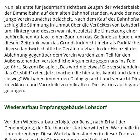
Nun, als erste für jedermann sichtbare Zeugen der Wiederbele
der Bimmelbahn auf dem alten Bahnhof standen, wurde der no
junge Verein zunächst belächelt. Nach dem Kauf des Bahnhofsar
schlug die Stimmung in Unmut über die Verückten von Lohsdorf
um. Hintergrund dessen war nicht zuletzt die Umsetzung einer 
behördlichen Auflage, einen Zaun um das Gelände zu bauen. Ab
diesem Zeitpunkt war das Grundstück nicht mehr als Parkfläche 
diverse landwirtschaftliche Geräte nutzbar. In der Hochzeit der 
Ablehnung gegenüber dem Verein wurden zum Teil für den 
Außenstehenden verständliche Argumente gegen uns ins Feld 
geführt. So zum Beispiel: „Das wird nie etwas! Die verschandeln
das Ortsbild“ oder „Jetzt machen die hier alles kaputt und dann 
sie weg“ Wir haben immer den Dialog gesucht und versucht Din
zu erklären und Vorurteile zu entkräften. Dies ist uns auch ganz 
gelungen. 
Wiederaufbau Empfangsgebäude Lohsdorf
Vor dem Wiederaufbau erfolgte zunächst, nach Erhalt der 
Genehmigung, der Rückbau der stark verwitterten Wartehalle in
Unterehrenberg. Diese Wartehallen standen in dieser Form zu 
Bahnzeiten auch in Oberehrenberg und Lohsdorf.