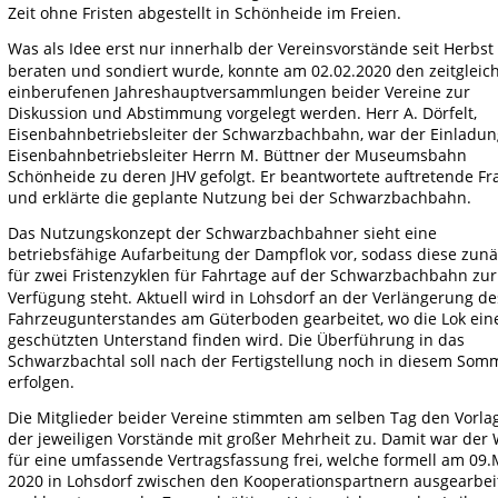
Zeit ohne Fristen abgestellt in Schönheide im Freien. 
Was als Idee erst nur innerhalb der Vereinsvorstände seit Herbst
beraten und sondiert wurde, konnte am 02.02.2020 den zeitgleich
einberufenen Jahreshauptversammlungen beider Vereine zur 
Diskussion und Abstimmung vorgelegt werden. Herr A. Dörfelt, 
Eisenbahnbetriebsleiter der Schwarzbachbahn, war der Einladun
Eisenbahnbetriebsleiter Herrn M. Büttner der Museumsbahn 
Schönheide zu deren JHV gefolgt. Er beantwortete auftretende Fr
und erklärte die geplante Nutzung bei der Schwarzbachbahn. 
Das Nutzungskonzept der Schwarzbachbahner sieht eine 
betriebsfähige Aufarbeitung der Dampflok vor, sodass diese zunä
für zwei Fristenzyklen für Fahrtage auf der Schwarzbachbahn zur
Verfügung steht. Aktuell wird in Lohsdorf an der Verlängerung de
Fahrzeugunterstandes am Güterboden gearbeitet, wo die Lok ein
geschützten Unterstand finden wird. Die Überführung in das 
Schwarzbachtal soll nach der Fertigstellung noch in diesem Som
erfolgen.
Die Mitglieder beider Vereine stimmten am selben Tag den Vorla
der jeweiligen Vorstände mit großer Mehrheit zu. Damit war der 
für eine umfassende Vertragsfassung frei, welche formell am 09.
2020 in Lohsdorf zwischen den Kooperationspartnern ausgearbeit