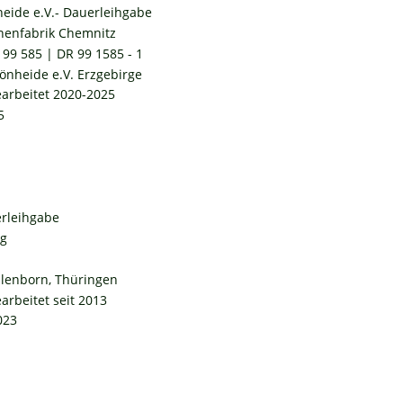
eide e.V.- Dauerleihgabe
nenfabrik Chemnitz
99 585 | DR 99 1585 - 1
heide e.V. Erzgebirge
earbeitet 2020-2025
5
erleihgabe
rg
llenborn, Thüringen
arbeitet seit 2013
023