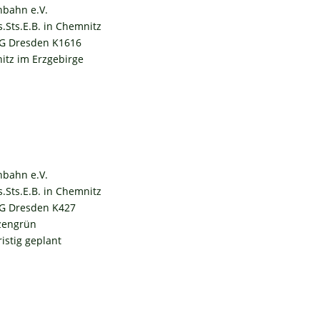
hbahn e.V.
s.Sts.E.B. in Chemnitz
G Dresden K1616
itz im Erzgebirge
hbahn e.V.
s.Sts.E.B. in Chemnitz
G Dresden K427
tzengrün
istig geplant