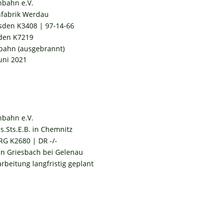
hbahn e.V.
fabrik Werdau
sden K3408 | 97-14-66
den K7219
lbahn (ausgebrannt)
Juni 2021
hbahn e.V.
hs.Sts.E.B. in Chemnitz
G K2680 | DR -/- 
in Griesbach bei Gelenau
rbeitung langfristig geplant