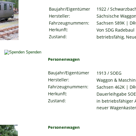
Baujahr/Eigentümer
1922 / Schwarzbac
Hersteller:
Sächsische Waggon
Fahrzeugnummern:
Sachsen 589K | DR
Herkunft:
Von SDG Radebaul
Zustand:
betriebsfähig, Neue
Personenwagen
Baujahr/Eigentümer
1913 / SOEG
Hersteller:
Waggon & Maschine
Fahrzeugnummern:
Sachsen 462K | DR
Herkunft:
Dauerleihgabe SOE
Zustand:
in betriebsfähiger 
neuer Wagenkasten
Personenwagen