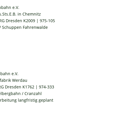
hbahn e.V.
s.Sts.E.B. in Chemnitz
RG Dresden K2009 | 975-105
 / Schuppen Fahrenwalde
bahn e.V.
fabrik Werdau
RG Dresden K1762 | 974-333
elbergbahn / Cranzahl
rbeitung langfristig geplant