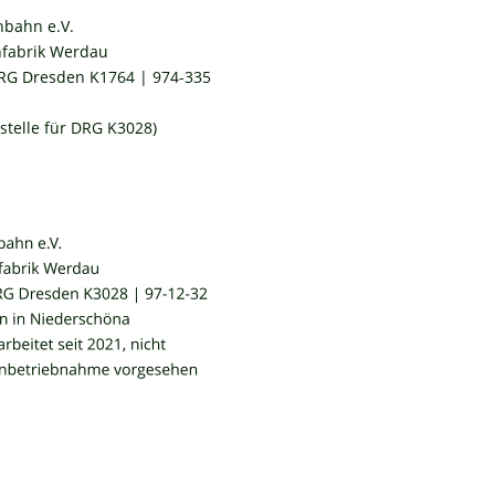
hbahn e.V.
fabrik Werdau
RG Dresden K1764 | 974-335
telle für DRG K3028)