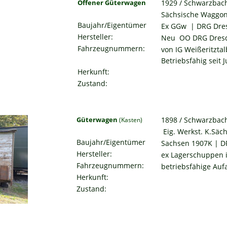
1929 / Schwarzbac
Offener Güterwagen
Sächsische Waggon
Baujahr/Eigentümer
Ex GGw  | DRG Dre
Hersteller:
Neu  OO DRG Dres
Fahrzeugnummern:
von IG Weißeritzta
Betriebsfähig seit 
Herkunft:
Zustand:
1898 / Schwarzbac
Güterwagen 
(Kasten)
 Eig. Werkst. K.Säc
Baujahr/Eigentümer
Sachsen 1907K | DR
Hersteller:
ex Lagerschuppen 
Fahrzeugnummern:
betriebsfähige Aufa
Herkunft:
Zustand: