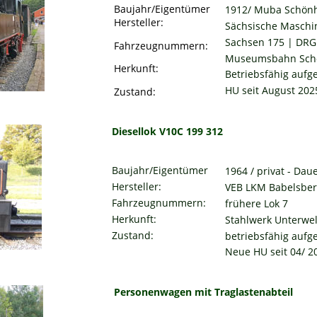
Baujahr/Eigentümer 
1912/ Muba Schönh
Hersteller:
Sächsische Maschi
Sachsen 175 | DRG 
Fahrzeugnummern:
Museumsbahn Schön
Herkunft:
Betriebsfähig aufg
HU seit August 202
Zustand:
Diesellok V10C 199 312
Baujahr/Eigentümer
1964 / privat - Dau
Hersteller:
VEB LKM Babelsbe
Fahrzeugnummern:
frühere Lok 7
Herkunft:
Stahlwerk Unterwe
Zustand:
betriebsfähig aufge
Neue HU seit 04/ 2
Personenwagen mit Traglastenabteil