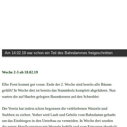
Am 14.02.19 war schon ein Teil des Bahndammes freigeschnitten
Woche 2-3 ab 18.02.19
Elbe Forst kommt gut voran. Ende der 2. Woche sind bereits alle Bäume 
gefällt! In Woche drei ist bereits das Stammholz komplett abgefahren. Nun 
warten die auf Haufen gelegten Baumkronen auf den Schredder.
Der Verein hat indess schon begonnen die verbliebenen Wurzeln und 
Stubben zu ziehen. Vorher wird Laub und Gehölz vom Bahndamm geharkt 
um das Eindringen in den Unterbau zu vermeiden. In Woche drei wurden 
die ersten Abrollcontainer mit Wurzeln befüllt und vom Entsorger abgeholt. 