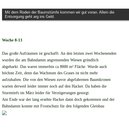
Mit dem Roden der Baumstümfe kommen wir gut voran. Allein die
Entsorgung geht arg ins Geld.
Woche 8-13
Das große Aufräumen ist geschafft. An den letzten zwei Wochenenden 
wurden die am Bahndamm angrenzenden Wiesen gründlich 
abgeharkt. Das waren immerhin ca 8000 m² Fläche. Wurde auch 
höchste Zeit, denn das Wachstum des Grases ist nicht mehr 
aufzuhalten. Die von den Wiesen zuvor abgefahrenen Baumkronen 
warten derweil leider immer noch auf den Hacker. Da haben die 
Sturmtiefs im März leider für Verzögerungen gesorgt.
Am Ende war der lang ersehte Hacker dann doch gekommen und der 
Bahndamm konnte mit Frostschutz für den folgenden Gleisbau 
vorbereitet werden.